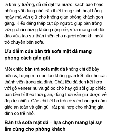
là khá lý tưởng, đủ để đặt trà nước, sách báo hoặc
những vật dụng nhỏ cần thiết trong sinh hoạt hằng
ngày mà vẫn giữ cho không gian phòng khách gọn
gàng. Kiểu dáng tháp cụt úp ngược giúp bàn trông
vững chãi nhưng không nặng nề, vừa mang nét độc
đáo vừa tạo sự thân thiện cho người dùng khi ngồi
trò chuyện bên sofa.
Ưu điểm của bàn trà sofa mặt đá mang
phong cách gần gũi
Một chiếc
bàn trà sofa mặt đá
không chỉ để bày
biện vật dụng mà còn tạo không gian kết nối cho các
thành viên trong gia đình. Chất liệu đá đen kết hợp
với gỗ veneer nu và gỗ óc chó hay gỗ sồi giúp chiếc
bàn bền bỉ theo thời gian, đồng thời vẫn giữ được vẻ
đẹp tự nhiên. Các chi tiết bo tròn ở viền bàn gợi cảm
giác an toàn và gần gũi, rất phù hợp cho những gia
đình có trẻ nhỏ.
Bàn trà sofa mặt đá – lựa chọn mang lại sự
ấm cúng cho phòng khách