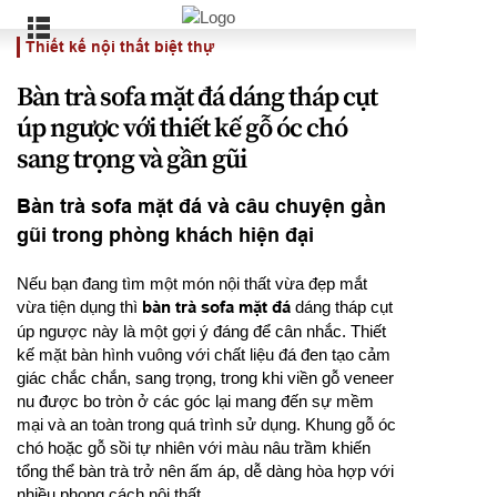
Thiết kế nội thất biệt thự
Bàn trà sofa mặt đá dáng tháp cụt
úp ngược với thiết kế gỗ óc chó
sang trọng và gần gũi
Bàn trà sofa mặt đá và câu chuyện gần
gũi trong phòng khách hiện đại
Nếu bạn đang tìm một món nội thất vừa đẹp mắt
vừa tiện dụng thì
bàn trà sofa mặt đá
dáng tháp cụt
úp ngược này là một gợi ý đáng để cân nhắc. Thiết
kế mặt bàn hình vuông với chất liệu đá đen tạo cảm
giác chắc chắn, sang trọng, trong khi viền gỗ veneer
nu được bo tròn ở các góc lại mang đến sự mềm
mại và an toàn trong quá trình sử dụng. Khung gỗ óc
chó hoặc gỗ sồi tự nhiên với màu nâu trầm khiến
tổng thể bàn trà trở nên ấm áp, dễ dàng hòa hợp với
nhiều phong cách nội thất.