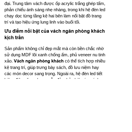
đại. Trung tâm vách được ốp acrylic trắng ghép tấm,
phản chiếu ánh sáng nhẹ nhàng, trong khi hệ đèn led
chạy dọc từng tầng kệ hai bên làm nổi bật đồ trang
trí và tạo hiệu ứng lung linh vào buổi tối.
Ưu điểm nổi bật của vách ngăn phòng khách
kịch trần
Sản phẩm không chỉ đẹp mắt mà còn bền chắc nhờ
sử dụng MDF lõi xanh chống ẩm, phủ veneer nu tinh
xảo.
Vách ngăn phòng khách
có thể tích hợp nhiều
kệ trang trí, giúp trưng bày sách, đồ lưu niệm hay
các món decor sang trọng. Ngoài ra, hệ đèn led tiết
kiệm điện năng nhưng vẫn đảm bảo hiệu ứng ánh
sáng cao cấp, làm nổi bật toàn bộ không gian.
Gợi ý bố trí vách ngăn phòng khách trong nội
thất hiện đại
Bạn có thể kết hợp
vách ngăn phòng khách
với
sofa gỗ óc chó, bàn trà mặt đá và kệ tivi treo tường
để tạo nên tổng thể hài hòa. Với nhà phố hoặc chung
cư, vách ngăn kịch trần giúp phân tách phòng khách