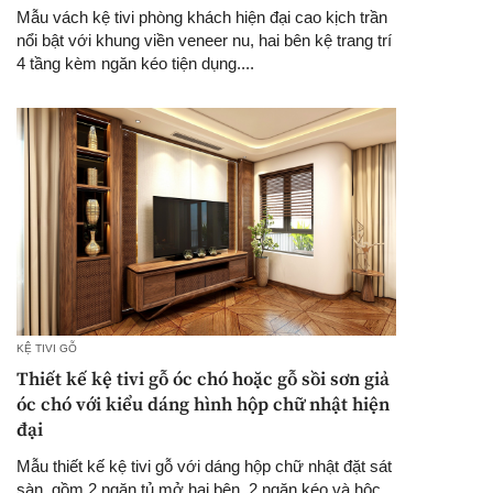
Mẫu vách kệ tivi phòng khách hiện đại cao kịch trần
nổi bật với khung viền veneer nu, hai bên kệ trang trí
4 tầng kèm ngăn kéo tiện dụng....
KỆ TIVI GỖ
Thiết kế kệ tivi gỗ óc chó hoặc gỗ sồi sơn giả
óc chó với kiểu dáng hình hộp chữ nhật hiện
đại
Mẫu thiết kế kệ tivi gỗ với dáng hộp chữ nhật đặt sát
sàn, gồm 2 ngăn tủ mở hai bên, 2 ngăn kéo và hộc