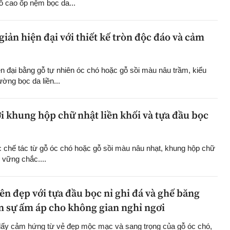
ỗ cao ốp nệm bọc da...
ản hiện đại với thiết kế tròn độc đáo và cảm
 đại bằng gỗ tự nhiên óc chó hoặc gỗ sồi màu nâu trầm, kiểu
ường bọc da liền...
i khung hộp chữ nhật liền khối và tựa đầu bọc
 chế tác từ gỗ óc chó hoặc gỗ sồi màu nâu nhạt, khung hộp chữ
 vững chắc....
n đẹp với tựa đầu bọc nỉ ghi đá và ghế băng
 sự ấm áp cho không gian nghỉ ngơi
lấy cảm hứng từ vẻ đẹp mộc mạc và sang trọng của gỗ óc chó,