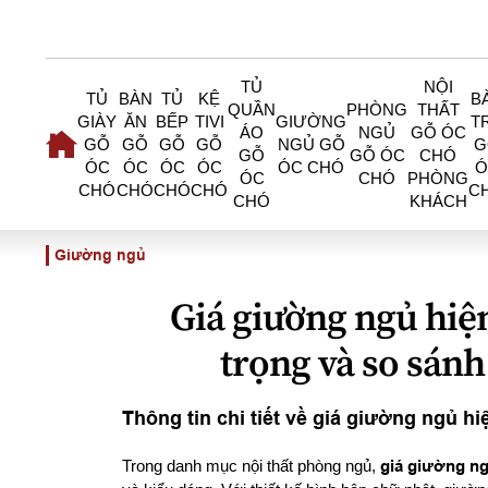
TỦ
NỘI
TỦ
BÀN
TỦ
KỆ
B
QUẦN
PHÒNG
THẤT
GIÀY
ĂN
BẾP
TIVI
GIƯỜNG
T
ÁO
NGỦ
GỖ ÓC
GỖ
GỖ
GỖ
GỖ
NGỦ GỖ
G
GỖ
GỖ ÓC
CHÓ
ÓC
ÓC
ÓC
ÓC
ÓC CHÓ
Ó
ÓC
CHÓ
PHÒNG
CHÓ
CHÓ
CHÓ
CHÓ
C
CHÓ
KHÁCH
Giường ngủ
Giá giường ngủ hiện
trọng và so sánh
Thông tin chi tiết về giá giường ngủ hi
Trong danh mục nội thất phòng ngủ,
giá giường ng