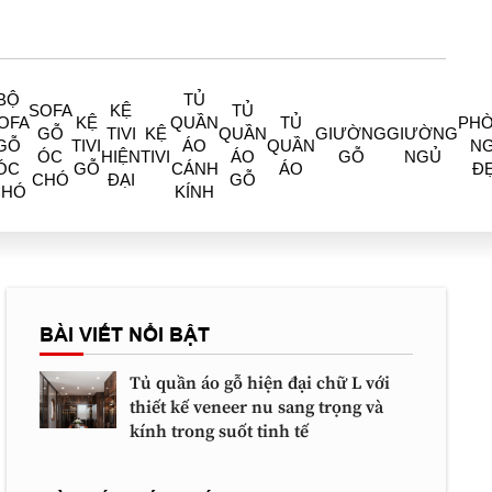
BỘ
TỦ
SOFA
KỆ
TỦ
OFA
KỆ
QUẦN
TỦ
PH
GỖ
TIVI
KỆ
QUẦN
GIƯỜNG
GIƯỜNG
GỖ
TIVI
ÁO
QUẦN
N
ÓC
HIỆN
TIVI
ÁO
GỖ
NGỦ
ÓC
GỖ
CÁNH
ÁO
Đ
CHÓ
ĐẠI
GỖ
CHÓ
KÍNH
BÀI VIẾT NỔI BẬT
Tủ quần áo gỗ hiện đại chữ L với
thiết kế veneer nu sang trọng và
kính trong suốt tinh tế