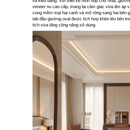
và kiểu dáng. Với thiết kế hình hộp chữ nhật, giư
veneer nu cao cấp, mang lại cảm giác vừa ấm áp v
cong mềm mại hai cạnh và mở rộng sang hai bên giúp
tab đầu giường oval được tích hợp khéo léo bên tro
tích vừa tăng công năng sử dụng.