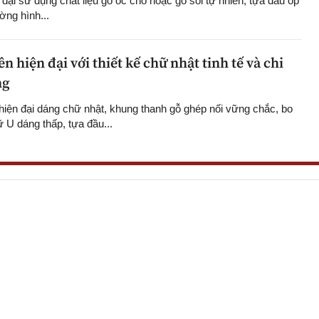
đại sử dụng chất liệu gỗ óc chó hoặc gỗ sồi tự nhiên, tựa đầu ốp
ờng hình...
 hiện đại với thiết kế chữ nhật tinh tế và chi
ng
hiện đại dáng chữ nhật, khung thanh gỗ ghép nối vững chắc, bo
U dáng thấp, tựa đầu...