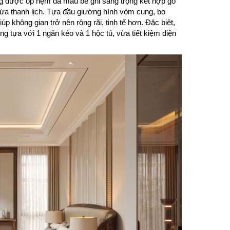
ờng được ốp nệm da màu be ghi sang trọng kết hợp gỗ
ừa thanh lịch. Tựa đầu giường hình vòm cung, bo
 không gian trở nên rộng rãi, tinh tế hơn. Đặc biệt,
ng tựa với 1 ngăn kéo và 1 hộc tủ, vừa tiết kiệm diện