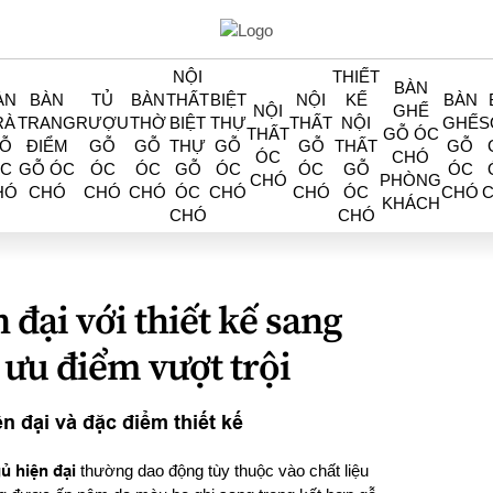
NỘI
THIẾT
BÀN
ÀN
BÀN
TỦ
BÀN
THẤT
BIỆT
NỘI
KẾ
BÀN
NỘI
GHẾ
RÀ
TRANG
RƯỢU
THỜ
BIỆT
THỰ
THẤT
NỘI
GHẾ
S
THẤT
GỖ ÓC
Ỗ
ĐIỂM
GỖ
GỖ
THỰ
GỖ
GỖ
THẤT
GỖ
ÓC
CHÓ
C
GỖ ÓC
ÓC
ÓC
GỖ
ÓC
ÓC
GỖ
ÓC
CHÓ
PHÒNG
HÓ
CHÓ
CHÓ
CHÓ
ÓC
CHÓ
CHÓ
ÓC
CHÓ
KHÁCH
CHÓ
CHÓ
 đại với thiết kế sang
 ưu điểm vượt trội
ện đại và đặc điểm thiết kế
ủ hiện đại
thường dao động tùy thuộc vào chất liệu