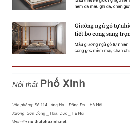
Mẫu thiết kế giường ngủ hiện 
nệm da màu ghi đá, chân giư
Giường ngủ gỗ tự nhiên
tiết bo cong sang trọ
Mẫu giường ngủ gỗ tự nhiên 
cong góc mềm mại, chân chữ 
Phố Xinh
Nội thất
Văn phòng
: Số 114 Láng Hạ _ Đống Đa _ Hà Nội
Xưởng
: Sơn Đồng _ Hoài Đức _ Hà Nội
Website
:
noithatphoxinh.net