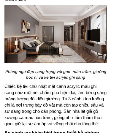
Phòng ngủ đẹp sang trọng với gam màu trầm, giường
bọc nỉ và kệ tivi acrylic ghi sáng
Chiếc kệ tivi chữ nhật mặt cánh acrylic màu ghi
sáng như một nét chấm phá hiện đại, làm bừng sáng
mảng tường đối diện giường. Tủ 3 cánh kính không
chỉ là nơi trưng bày đồ vật mà còn tạo chiều sâu và
sự sang trọng cho căn phòng. Sàn nhà lát giả gỗ
xương cá màu nâu trầm, giống như tấm thảm thời
gian, giữ lại sự ấm áp và vững chãi cho tổng thể.
So sánh sự khác biệt trong thiết kế phòng