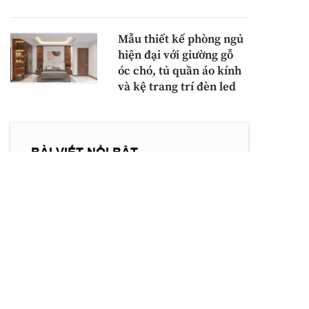
Mẫu thiết kế phòng ngủ
hiện đại với giường gỗ
óc chó, tủ quần áo kính
và kệ trang trí đèn led
BÀI VIẾT NỔI BẬT
Tủ quần áo gỗ hiện đại chữ
L với thiết kế veneer nu
sang trọng và kính trong
suốt tinh tế
BÀI VIẾT MỚI NHẤT