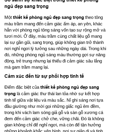
ngủ đẹp sang trọng
Một
thiết kế phòng ngủ đẹp sang trọng
theo tông
màu trầm mang đến cảm giác ấm áp, an yên, khác
hẳn với phòng ngủ tông sáng vốn tạo sự rộng mở và
tươi mới. Ở đây, màu trầm cùng chất liệu gỗ mang
lại sự gần gũi, sang trọng, giúp không gian trở thành
nơi nghỉ ngơi lý tưởng sau những ngày dài. Trong khi
đó, những phòng ngủ sáng màu thường gợi sự năng
động, trẻ trung nhưng lại thiếu đi cảm giác sâu lắng
mà gam trầm mang lại.
Cảm xúc đến từ sự phối hợp tinh tế
Điểm đặc biệt của
thiết kế phòng ngủ đẹp sang
trọng
là cảm giác thư thái lan tỏa nhờ sự kết hợp
tinh tế giữa vật liệu và màu sắc. Nỉ ghi sáng nơi tựa
đầu giường như mời gọi những giấc ngủ êm đềm,
trong khi vách lam sóng giả gỗ và sàn gỗ xương cá
đem đến cảm giác chở che, vững chãi. Đó là không
gian không chỉ để nghỉ ngơi, mà còn để tận hưởng
những khoảnh khắc yên bình, nơi sự giản dị và tinh